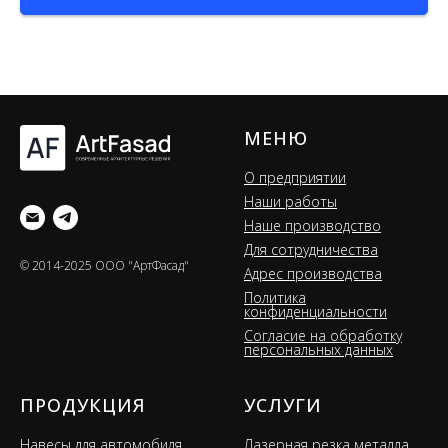
МЕНЮ
О предприятии
Наши работы
Наше производство
Для сотрудничества
© 2014-2025 OOO "АртФасад"
Адрес производства
Пoлитикa
кoнфидeнциaльнocти
Согласие на обработку
персональных данных
ПРОДУКЦИЯ
УСЛУГИ
Навесы для автомобиля
Лазерная резка металла